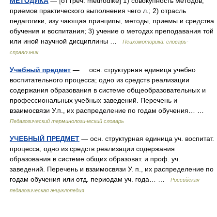
МЕТОДИКА
— [от греч. methodike] 1) совокупность методов,
приемов практического выполнения чего л.; 2) отрасль
педагогики, изу чающая принципы, методы, приемы и средства
обучения и воспитания; 3) учение о методах преподавания той
или иной научной дисциплины …
Психомоторика: cловарь-
справочник
Учебный предмет
— осн. структурная единица учебно
воспитательного процесса; одно из средств реализации
содержания образования в системе общеобразовательных и
профессиональных учебных заведений. Перечень и
взаимосвязи У.п., их распределение по годам обучения… …
Педагогический терминологический словарь
УЧЕБНЫЙ ПРЕДМЕТ
— осн. структурная единица уч. воспитат.
процесса; одно из средств реализации содержания
образования в системе общих образоват. и проф. уч.
заведений. Перечень и взаимосвязи У. п., их распределение по
годам обучения или отд. периодам уч. года… …
Российская
педагогическая энциклопедия